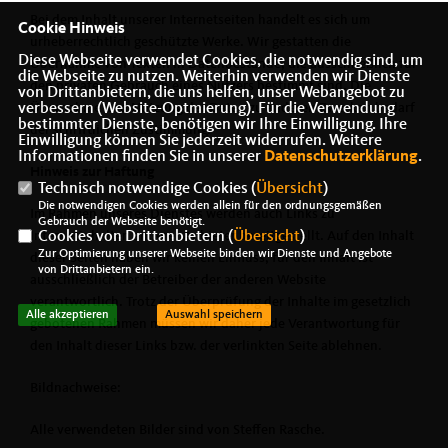
Bei dem Inhalt unserer Internetseiten handelt es sich um
Cookie Hinweis
urheberrechtlich geschützte Werke. Wir gestatten die
Diese Webseite verwendet Cookies, die notwendig sind, um
Übernahme von Texten in Datenbestände, die ausschließlich für
die Webseite zu nutzen. Weiterhin verwenden wir Dienste
den privaten Gebrauch eines Nutzers bestimmt sind. Die
von Drittanbietern, die uns helfen, unser Webangebot zu
Übernahme und Nutzung der Daten zu anderen Zwecken bedarf
verbessern (Website-Optmierung). Für die Verwendung
bestimmter Dienste, benötigen wir Ihre Einwilligung. Ihre
der schriftlichen Zustimmung.
Einwilligung können Sie jederzeit widerrufen. Weitere
Informationen finden Sie in unserer
Datenschutzerklärung
.
Hinweis zur Haftung
Technisch notwendige Cookies (
Übersicht
)
Die notwendigen Cookies werden allein für den ordnungsgemäßen
Im Rahmen unseres Dienstes werden auch Links zu
Gebrauch der Webseite benötigt.
Internetinhalten anderer Anbieter bereitgestellt. Auf den Inhalt
Cookies von Drittanbietern (
Übersicht
)
Zur Optimierung unserer Webseite binden wir Dienste und Angebote
dieser Seiten haben wir keinen Einfluss; für den Inhalt ist
von Drittanbietern ein.
ausschließlich der Betreiber der anderen Website
verantwortlich. Trotz der Überprüfung der Inhalte im gesetzlich
Alle akzeptieren
Auswahl speichern
gebotenen Rahmen müssen wir daher jede Verantwortung für
den Inhalt dieser Links bzw. der verlinkten Seite ablehnen.
Bildnachweise:
Alle verwendeten Bilder sind von Steffen Rasche.