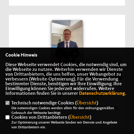
Cookie Hinweis
Diese Webseite verwendet Cookies, die notwendig sind, um
die Webseite zu nutzen. Weiterhin verwenden wir Dienste
von Drittanbietern, die uns helfen, unser Webangebot zu
verbessern (Website-Optmierung). Für die Verwendung
bestimmter Dienste, benötigen wir Ihre Einwilligung. Ihre
26.09.2022
Einwilligung können Sie jederzeit widerrufen. Weitere
Unterstützervideo von Dr. Jan
Informationen finden Sie in unserer
Datenschutzerklärung
.
Redmann
Technisch notwendige Cookies (
Übersicht
)
Fraktionsvorsitzender der CDU Fraktion im Landtag
Die notwendigen Cookies werden allein für den ordnungsgemäßen
Gebrauch der Webseite benötigt.
Brandenburg
Cookies von Drittanbietern (
Übersicht
)
Zur Optimierung unserer Webseite binden wir Dienste und Angebote
von Drittanbietern ein.